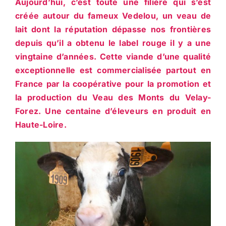
Aujourd’hui, c’est toute une filière qui s’est
créée autour du fameux Vedelou, un veau de
lait dont la réputation dépasse nos frontières
depuis qu’il a obtenu le label rouge il y a une
vingtaine d’années. Cette viande d’une qualité
exceptionnelle est commercialisée partout en
France par la coopérative pour la promotion et
la production du Veau des Monts du Velay-
Forez. Une centaine d’éleveurs en produit en
Haute-Loire.