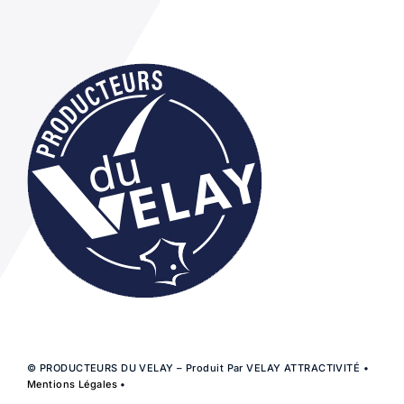
© PRODUCTEURS DU VELAY – Produit Par VELAY ATTRACTIVITÉ •
Mentions Légales
•