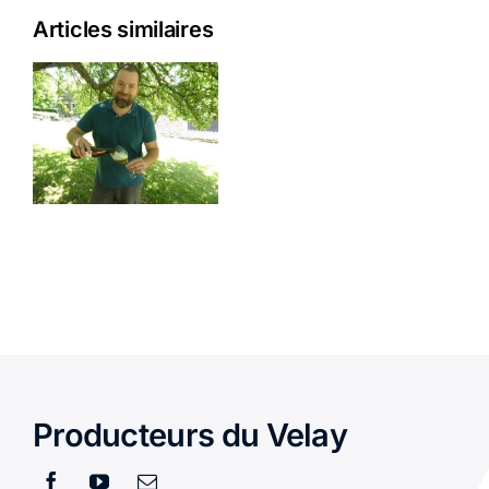
Articles similaires
ACTUALITÉS
l
CONTACT
s
à
Producteurs du Velay