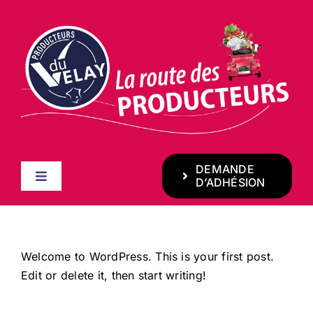
Passer
au
contenu
DEMANDE
Toggle
D’ADHÉSION
Navigation
ACCUEIL
Welcome to WordPress. This is your first post.
LES FILIÈRES
Edit or delete it, then start writing!
LES PRODUCTEURS