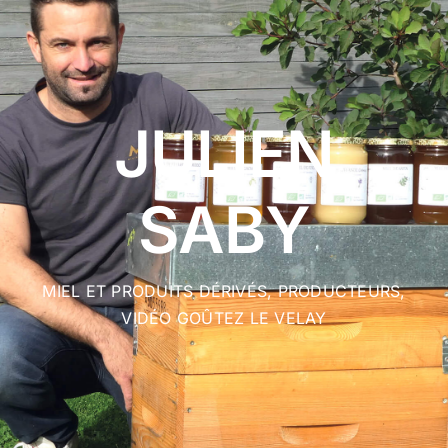
ACTUALITÉS
CONTACT
JULIEN
SABY
MIEL ET PRODUITS DÉRIVÉS
,
PRODUCTEURS
,
VIDÉO GOÛTEZ LE VELAY