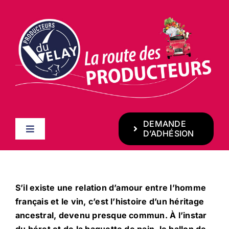
Passer
au
contenu
DEMANDE
Toggle
D’ADHÉSION
Navigation
ACCUEIL
S’il existe une relation d’amour entre l’homme
LES FILIÈRES
français et le vin, c’est l’histoire d’un héritage
ancestral, devenu presque commun. À l’instar
LES PRODUCTEURS
du béret et de la baguette de pain, le ballon de