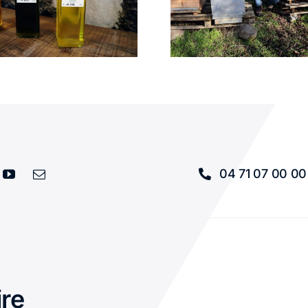
FONTAINES
CLOU
04 71 07 00 00
ire