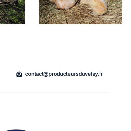
ZET
MAU
contact@producteursduvelay.fr