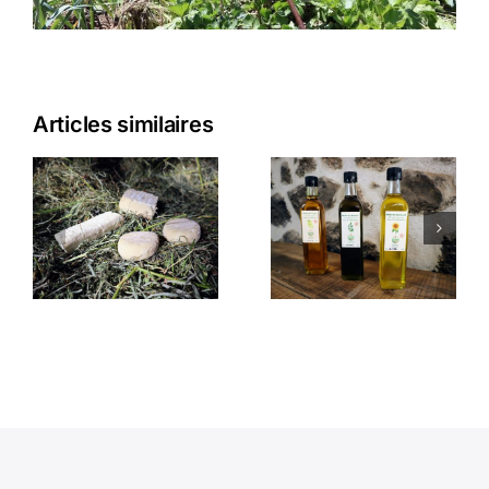
Articles similaires
LA
GAEC DE
MIEILLERIE
LA
DES
VEYSSAIRE
FONTAINE