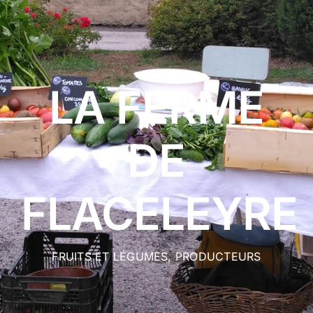
ACTUALITÉS
CONTACT
LA FERME
DE
FLACELEYRE
FRUITS ET LÉGUMES
,
PRODUCTEURS